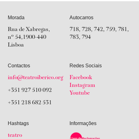
Morada
Autocarros
Rua de Xabregas,
718, 728, 742, 759, 781,
nº 54,1900-440
783, 794
Lisboa
Contactos
Redes Sociais
info@teatroiberico.org
Facebook
Youtube
Instagram
+351 927 510 092
+351 218 682 531
Hashtags
Informações
teatro
acolhimento