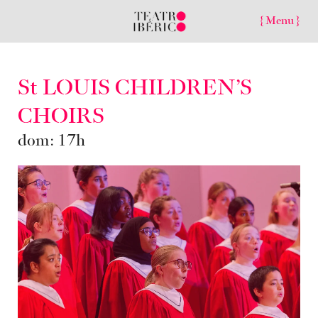
{ Menu }
St LOUIS CHILDREN’S
CHOIRS
dom: 17h