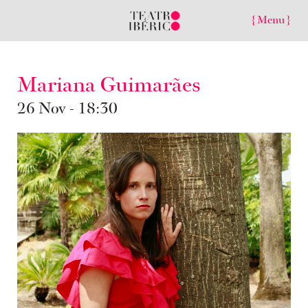
{ Menu }
Mariana Guimarães
26 Nov - 18:30