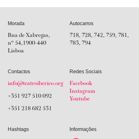
Morada
Autocarros
Rua de Xabregas,
718, 728, 742, 759, 781,
nº 54,1900-440
783, 794
Lisboa
Contactos
Redes Sociais
info@teatroiberico.org
Facebook
Youtube
Instagram
+351 927 510 092
+351 218 682 531
Hashtags
Informações