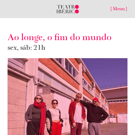
{ Menu }
Ao longe, o fim do mundo
sex, sáb: 21h