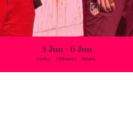
5 Jun - 6 Jun
{ Info }
{ Bilhetes }
#teatro
NEWSLETTER
O seu nome
O seu email
Morada
Autocarros