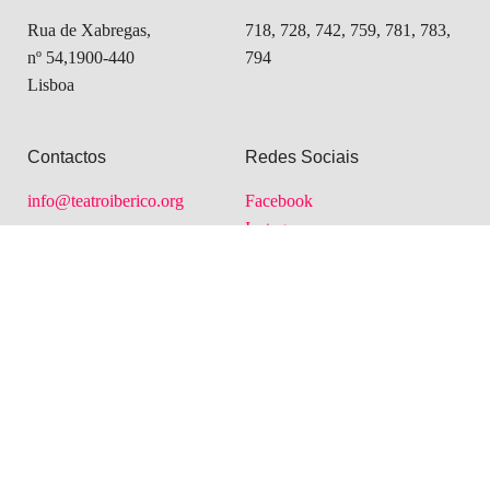
Rua de Xabregas,
718, 728, 742, 759, 781, 783,
nº 54,1900-440
794
Lisboa
Contactos
Redes Sociais
info@teatroiberico.org
Facebook
Youtube
Instagram
+351 927 510 092
+351 218 682 531
Hashtags
Informações
teatro
acolhimento
concerto
Dança
Termos e Condições